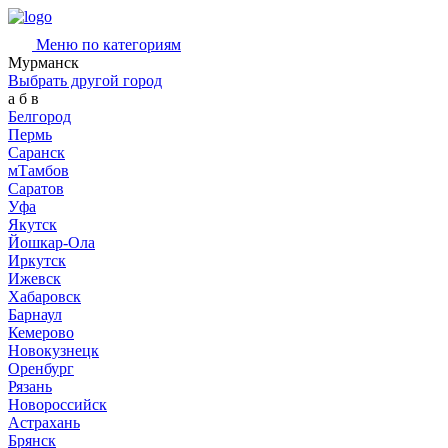
Меню по категориям
Мурманск
Выбрать другой город
а
б
в
Белгород
Пермь
Саранск
мТамбов
Саратов
Уфа
Якутск
Йошкар-Ола
Иркутск
Ижевск
Хабаровск
Барнаул
Кемерово
Новокузнецк
Оренбург
Рязань
Новороссийск
Астрахань
Брянск