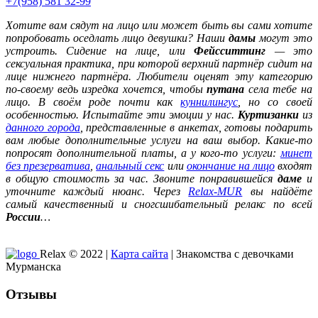
+7(958) 581 32-99
Хотите вам сядут на лицо или может быть вы сами хотите
попробовать оседлать лицо девушки? Наши
дамы
могут это
устроить. Сидение на лице, или
Фейсситтинг
— это
сексуальная практика, при которой верхний партнёр сидит на
лице нижнего партнёра. Любители оценят эту категорию
по-своему ведь изредка хочется, чтобы
путана
села тебе на
лицо. В своём роде почти как
куннилингус
, но со своей
особенностью. Испытайте эти эмоции у нас.
Куртизанки
из
данного города
, представленные в анкетах, готовы подарить
вам любые дополнительные услуги на ваш выбор. Какие-то
попросят дополнительной платы, а у кого-то услуги:
минет
без презерватива
,
анальный секс
или
окончание на лицо
входят
в общую стоимость за час. Звоните понравившейся
даме
и
уточните каждый нюанс. Через
Relax-MUR
вы найдёте
самый качественный и сногсшибательный релакс по всей
России
…
Relax © 2022 |
Карта сайта
| Знакомства с девочками
Мурманска
Отзывы